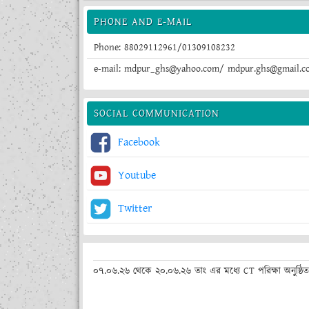
PHONE AND E-MAIL
Phone: 88029112961/01309108232
e-mail: mdpur_ghs@yahoo.com/ mdpur.ghs@gmail.c
SOCIAL COMMUNICATION
Facebook
Youtube
Twitter
০৭.০৬.২৬ থেকে ২০.০৬.২৬ তাং এর মধ্যে CT পরিক্ষা অনুষ্ঠিত 